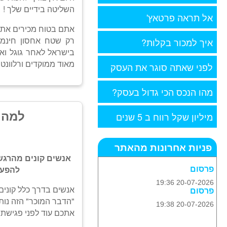
השליטה בידיים שלך !
אל תראה פרטאץ'
אתם בטוח מכירים את יו
רק שטח אחסון חינמי 
איך למכור בקלות?
בישראל לאחר גוגל וא
מאוד ממוקדים ורלוונטי
לפני שאתה סוגר את העסק
מהו הנכס הכי גדול בעסק?
למה 
מיליון שקל רווח ב 5 שנים
פניות אחרונות מהאתר
אנשים קונים מהרגש
להפעי
פרסום
20-07-2026 19:36
אנשים בדרך כלל קונים
פרסום
"הדבר המוכר" הזה נותן
20-07-2026 19:38
אתכם עוד לפני פגישת ה