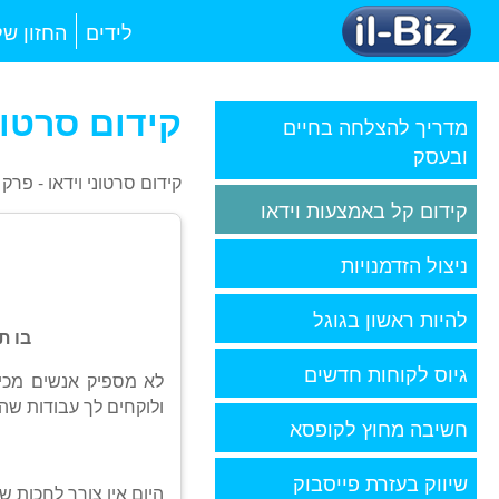
לידים
החזון של
קידום סרטונ
מדריך להצלחה בחיים
ובעסק
קידום סרטוני וידאו - פרק 
קידום קל באמצעות וידאו
ניצול הזדמנויות
להיות ראשון בגוגל
בו ת
גיוס לקוחות חדשים
לא מספיק אנשים מכי
ולוקחים לך עבודות שהי
חשיבה מחוץ לקופסא
שיווק בעזרת פייסבוק
היום אין צורך לחכות ש