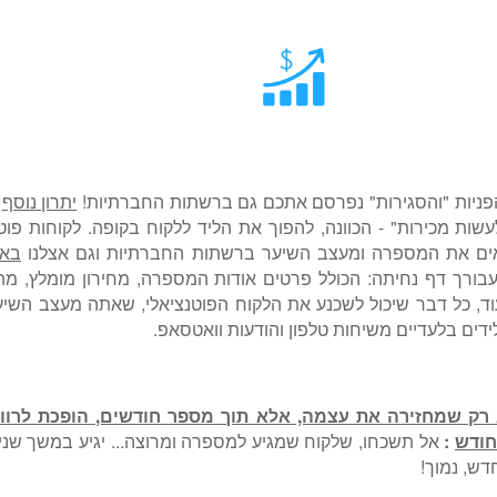
הפניות "והסגירות" נפרסם אתכם גם ברשתות החברתיות!
יתרון נוסף
ל
שות מכירות" - הכוונה, להפוך את הליד ללקוח בקופה. לקוחות פוט
אים את המספרה ומעצב השיער ברשתות החברתיות וגם אצלנו
באת
עבורך דף נחיתה: הכולל פרטים אודות המספרה, מחירון מומלץ, מת
וד, כל דבר שיכול לשכנע את הלקוח הפוטנציאלי, שאתה מעצב השי
דים בלעדיים משיחות טלפון והודעות וואטסאפ.
רק שמחזירה את עצמה, אלא תוך מספר חודשים, הופכת לרוו
חודש
:
אל תשכחו, שלקוח שמגיע למספרה ומרוצה... יגיע במשך שני
חדש, נמוך!