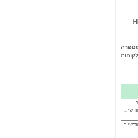
ספרה
קוחות
ל
דשי ב
דשי ב